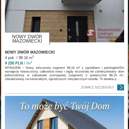
NOWY DWÓR
MAZOWIECKI
NOWY DWÓR MAZOWIECKI
2
4 pok. / 98.16 m
2
4 250 PLN
/ /m
WYNAJEM – Nowy, luksusowy segment 98,16 m² z ogródkiem i parkingiem!Do
wynajęcia nowoczesny, całkowicie nowy i nigdy wcześniej nie zamieszkiwany dom
jednorodzinny w zabudowie szeregowej (segment) o powierzchni 98,16 m²,
zlokalizowany na kameralnym, ogrodzonym i bezpiecznym osiedlu. To idealna p ...
ZOBACZ SZCZEGÓŁY