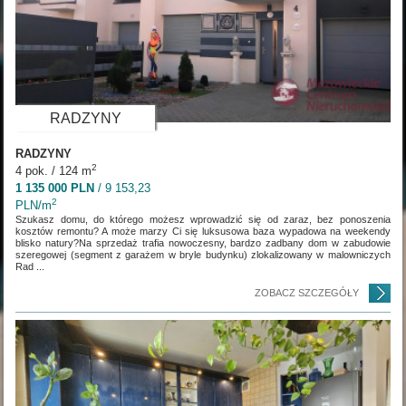
RADZYNY
RADZYNY
2
4 pok. / 124 m
1 135 000 PLN
/ 9 153,23
2
PLN/m
Szukasz domu, do którego możesz wprowadzić się od zaraz, bez ponoszenia
kosztów remontu? A może marzy Ci się luksusowa baza wypadowa na weekendy
blisko natury?Na sprzedaż trafia nowoczesny, bardzo zadbany dom w zabudowie
szeregowej (segment z garażem w bryle budynku) zlokalizowany w malowniczych
Rad ...
ZOBACZ SZCZEGÓŁY