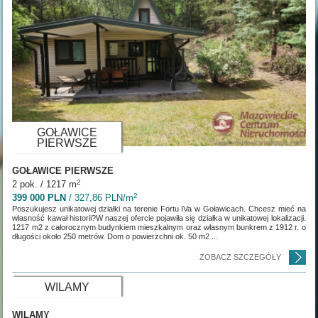
GOŁAWICE
PIERWSZE
GOŁAWICE PIERWSZE
2
2 pok. / 1217 m
2
399 000 PLN
/ 327,86 PLN/m
Poszukujesz unikatowej działki na terenie Fortu IVa w Goławicach. Chcesz mieć na
własność kawał historii?W naszej ofercie pojawiła się działka w unikatowej lokalizacji.
1217 m2 z całorocznym budynkiem mieszkalnym oraz własnym bunkrem z 1912 r. o
długości około 250 metrów. Dom o powierzchni ok. 50 m2 ...
ZOBACZ SZCZEGÓŁY
WILAMY
WILAMY