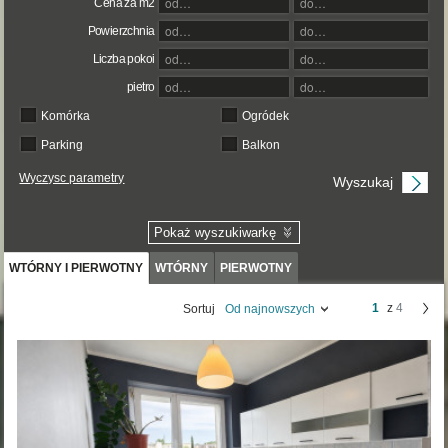
Cena za m2
Powierzchnia
Liczba pokoi
pietro
Komórka
Ogródek
Parking
Balkon
Wyczysc parametry
Pokaż wyszukiwarkę
WTÓRNY I PIERWOTNY
WTÓRNY
PIERWOTNY
1
z
4
Sortuj
Od najnowszych