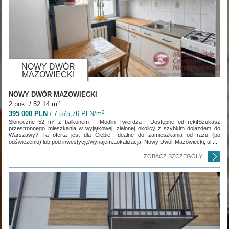
NOWY DWÓR
MAZOWIECKI
NOWY DWÓR MAZOWIECKI
2
2 pok. / 52.14 m
2
395 000 PLN
/ 7 575,76 PLN/m
Słoneczne 52 m² z balkonem – Modlin Twierdza | Dostępne od ręki!Szukasz
przestronnego mieszkania w wyjątkowej, zielonej okolicy z szybkim dojazdem do
Warszawy? Ta oferta jest dla Ciebie! Idealne do zamieszkania od razu (po
odświeżeniu) lub pod inwestycję/wynajem.Lokalizacja: Nowy Dwór Mazowiecki, ul ...
ZOBACZ SZCZEGÓŁY