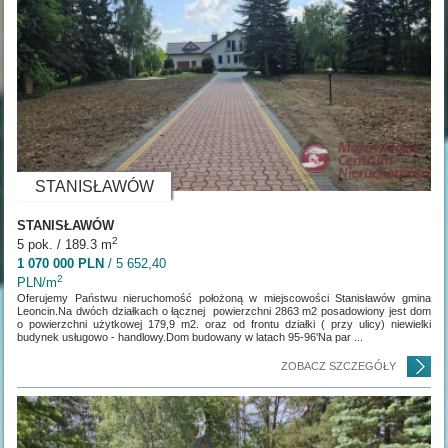
STANISŁAWÓW
STANISŁAWÓW
2
5 pok. / 189.3 m
1 070 000 PLN
/ 5 652,40
2
PLN/m
Oferujemy Państwu nieruchomość położoną w miejscowości Stanisławów gmina
Leoncin.Na dwóch działkach o łącznej powierzchni 2863 m2 posadowiony jest dom
o powierzchni użytkowej 179,9 m2. oraz od frontu działki ( przy ulicy) niewielki
budynek usługowo - handlowy.Dom budowany w latach 95-96'Na par ...
ZOBACZ SZCZEGÓŁY