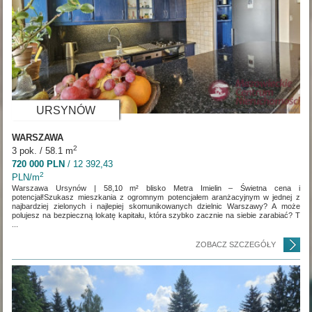
URSYNÓW
WARSZAWA
2
3 pok. / 58.1 m
720 000 PLN
/ 12 392,43
2
PLN/m
Warszawa Ursynów | 58,10 m² blisko Metra Imielin – Świetna cena i
potencjał!Szukasz mieszkania z ogromnym potencjałem aranżacyjnym w jednej z
najbardziej zielonych i najlepiej skomunikowanych dzielnic Warszawy? A może
polujesz na bezpieczną lokatę kapitału, która szybko zacznie na siebie zarabiać? T
...
ZOBACZ SZCZEGÓŁY