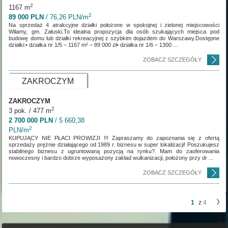
2
1167 m
2
89 000 PLN
/ 76,26 PLN/m
Na sprzedaż 4 atrakcyjne działki położone w spokojnej i zielonej miejscowości
Wilamy, gm. Załuski.To idealna propozycja dla osób szukających miejsca pod
budowę domu lub działki rekreacyjnej z szybkim dojazdem do Warszawy.Dostępne
działki:• działka nr 1/5 – 1167 m² – 89 000 zł• działka nr 1/6 – 1300 ...
ZOBACZ SZCZEGÓŁY
ZAKROCZYM
ZAKROCZYM
2
3 pok. / 477 m
2 700 000 PLN
/ 5 660,38
2
PLN/m
KUPUJĄCY NIE PŁACI PROWIZJI !!! Zapraszamy do zapoznania się z ofertą
sprzedaży prężnie działającego od 1989 r. biznesu w super lokalizacji! Poszukujesz
stabilnego biznesu z ugruntowaną pozycją na rynku?. Mam do zaoferowania
nowoczesny i bardzo dobrze wyposażony zakład wulkanizacji, położony przy dr ...
ZOBACZ SZCZEGÓŁY
1
z
4