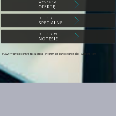
WYSZUKAJ
OFERTĘ
OFERTY
SPECJALNE
OFERTY W
NOTESIE
© 2026 Wszystkie prawa zastrzeżone | Program dla biur nieruchomości -
asaricrm.com
Ta strona używa plików cookies. Kontynuując przeglądanie naszej strony, w
ustawieniami przeglądarki i Polityką Prywatności.
Dowiedz się więcej
Klikając "Akceptuję" zgadasz się na wykorzystywanie przez nas plików cooki
Akceptuję