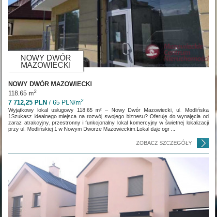
NOWY DWÓR
MAZOWIECKI
NOWY DWÓR MAZOWIECKI
2
118.65 m
2
7 712,25 PLN
/ 65 PLN/m
Wyjątkowy lokal usługowy 118,65 m² – Nowy Dwór Mazowiecki, ul. Modlińska
1Szukasz idealnego miejsca na rozwój swojego biznesu? Oferuję do wynajęcia od
zaraz atrakcyjny, przestronny i funkcjonalny lokal komercyjny w świetnej lokalizacji
przy ul. Modlińskiej 1 w Nowym Dworze Mazowieckim.Lokal daje ogr ...
ZOBACZ SZCZEGÓŁY