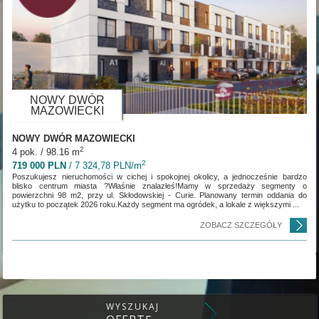
NOWY DWÓR
MAZOWIECKI
NOWY DWÓR MAZOWIECKI
2
4 pok. / 98.16 m
2
719 000 PLN
/ 7 324,78 PLN/m
Poszukujesz nieruchomości w cichej i spokojnej okolicy, a jednocześnie bardzo
blisko centrum miasta ?Właśnie znalazłeś!Mamy w sprzedaży segmenty o
powierzchni 98 m2, przy ul. Skłodowskiej - Curie. Planowany termin oddania do
użytku to początek 2026 roku.Każdy segment ma ogródek, a lokale z większymi ...
ZOBACZ SZCZEGÓŁY
WYSZUKAJ