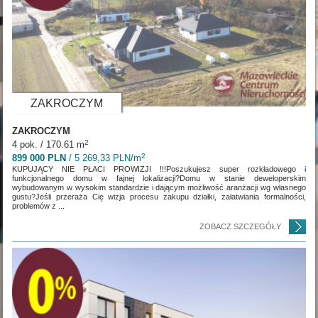
ZAKROCZYM
ZAKROCZYM
2
4 pok. / 170.61 m
2
899 000 PLN
/ 5 269,33 PLN/m
KUPUJĄCY NIE PŁACI PROWIZJI !!!Poszukujesz super rozkładowego i
funkcjonalnego domu w fajnej lokalizacji?Domu w stanie deweloperskim
wybudowanym w wysokim standardzie i dającym możliwość aranżacji wg własnego
gustu?Jeśli przeraża Cię wizja procesu zakupu działki, załatwiania formalności,
problemów z ...
ZOBACZ SZCZEGÓŁY