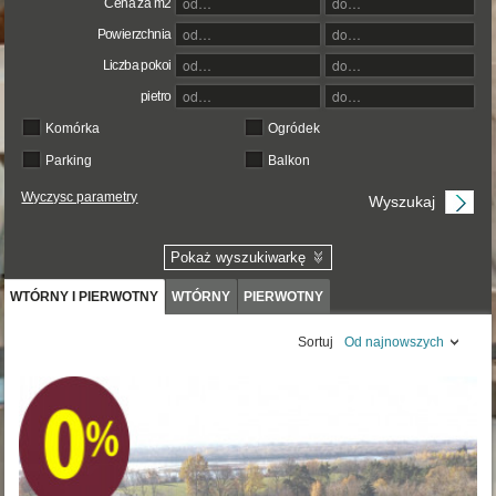
Cena za m2
Powierzchnia
Liczba pokoi
pietro
Komórka
Ogródek
Parking
Balkon
Wyczysc parametry
Pokaż wyszukiwarkę
WTÓRNY I PIERWOTNY
WTÓRNY
PIERWOTNY
Sortuj
Od najnowszych