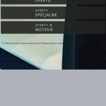
OFERTĘ
OFERTY
SPECJALNE
OFERTY W
NOTESIE
© 2026 Wszystkie prawa zastrzeżone | Program dla biur nieruchomości -
asaricrm.com
Ta strona używa plików cookies. Kontynuując przeglądanie naszej strony, w
ustawieniami przeglądarki i Polityką Prywatności.
Dowiedz się więcej
Klikając "Akceptuję" zgadasz się na wykorzystywanie przez nas plików cooki
Akceptuję