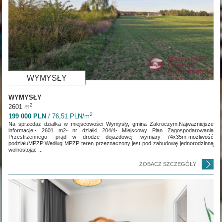
WYMYSŁY
WYMYSŁY
2
2601 m
2
199 000 PLN
/ 76,51 PLN/m
Na sprzedaż działka w miejscowości Wymysły, gmina Zakroczym.Najważniejsze
informacje:- 2601 m2- nr działki 204/4- Miejscowy Plan Zagospodarowania
Przestrzennego- prąd w drodze dojazdowej- wymiary 74x35m-możliwość
podziałuMPZP:Według MPZP teren przeznaczony jest pod zabudowę jednorodzinną
wolnostojąc ...
ZOBACZ SZCZEGÓŁY