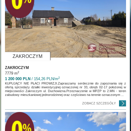
ZAKROCZYM
ZAKROCZYM
2
7779 m
2
1 200 000 PLN
/ 154,26 PLN/m
KUPUJĄCY NIE PŁACI PROWIZJI.Zapraszamy serdecznie do zapoznania się z
ofertą sprzedaży działki inwestycyjnej oznaczonej nr 33, obręb 02-17 położonej w
miejscowości Zakroczym ul. Duchowizna.Przeznaczenie w MPZP to 2.MN - teren
zabudowy mieszkaniowej jednorodzinnej oraz częściowo na terenie oznaczonym ...
ZOBACZ SZCZEGÓŁY