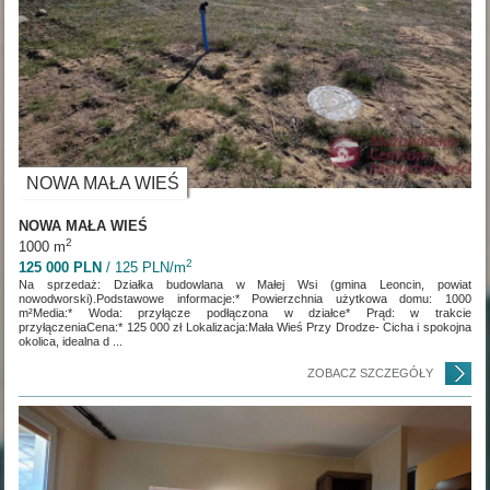
NOWA MAŁA WIEŚ
NOWA MAŁA WIEŚ
2
1000 m
2
125 000 PLN
/ 125 PLN/m
Na sprzedaż: Działka budowlana w Małej Wsi (gmina Leoncin, powiat
nowodworski).Podstawowe informacje:* Powierzchnia użytkowa domu: 1000
m²Media:* Woda: przyłącze podłączona w działce* Prąd: w trakcie
przyłączeniaCena:* 125 000 zł Lokalizacja:Mała Wieś Przy Drodze- Cicha i spokojna
okolica, idealna d ...
ZOBACZ SZCZEGÓŁY