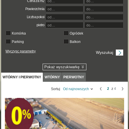
Cena za m2
Powierzchnia
Liczba pokoi
pietro
Komórka
Ogródek
Parking
Balkon
Wyczysc parametry
Pokaż wyszukiwarkę
WTÓRNY I PIERWOTNY
WTÓRNY
PIERWOTNY
2
z
4
Sortuj
Od najnowszych