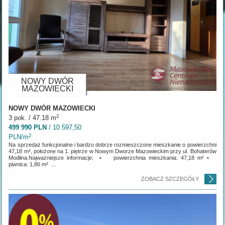
NOWY DWÓR
MAZOWIECKI
NOWY DWÓR MAZOWIECKI
2
3 pok. / 47.18 m
499 990 PLN
/ 10 597,50
2
PLN/m
Na sprzedaż funkcjonalne i bardzo dobrze rozmieszczone mieszkanie o powierzchni
47,18 m², położone na 1. piętrze w Nowym Dworze Mazowieckim przy ul. Bohaterów
Modlina.Najważniejsze informacje: • powierzchnia mieszkania: 47,18 m² •
piwnica: 1,86 m² ...
ZOBACZ SZCZEGÓŁY