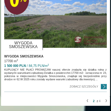
WYGODA
SMOSZEWSKA
WYGODA SMOSZEWSKA
2
17700 m
2
1 500 000 PLN
/ 84,75 PLN/m
KUPUJĄCY NIE PŁACI PROWIZJIW naszej ofercie znalazła się działka rolna z
wydanymi warunkami zabudowy.Działka o powierzchni 17700 m2- oznaczona nr 23,
położona w miejscowości Wygoda Smoszewska, znajduje się bezpośrednio przy
drodze nr 62.W 2025 roku zostały wydane warunki zabudowy dla inwestycj ...
ZOBACZ SZCZEGÓŁY
2
z
4