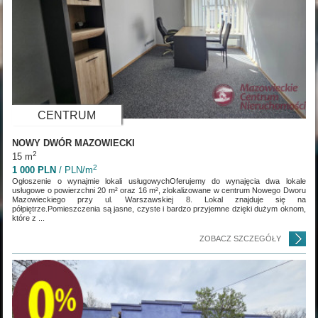
CENTRUM
NOWY DWÓR MAZOWIECKI
2
15 m
2
1 000 PLN
/ PLN/m
Ogłoszenie o wynajmie lokali usługowychOferujemy do wynajęcia dwa lokale
usługowe o powierzchni 20 m² oraz 16 m², zlokalizowane w centrum Nowego Dworu
Mazowieckiego przy ul. Warszawskiej 8. Lokal znajduje się na
półpiętrze.Pomieszczenia są jasne, czyste i bardzo przyjemne dzięki dużym oknom,
które z ...
ZOBACZ SZCZEGÓŁY