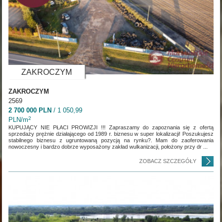
ZAKROCZYM
ZAKROCZYM
2569
2 700 000 PLN
/ 1 050,99
2
PLN/m
KUPUJĄCY NIE PŁACI PROWIZJI !!! Zapraszamy do zapoznania się z ofertą
sprzedaży prężnie działającego od 1989 r. biznesu w super lokalizacji! Poszukujesz
stabilnego biznesu z ugruntowaną pozycją na rynku?. Mam do zaoferowania
nowoczesny i bardzo dobrze wyposażony zakład wulkanizacji, położony przy dr ...
ZOBACZ SZCZEGÓŁY