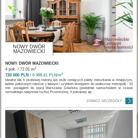
NOWY DWÓR
MAZOWIECKI
NOWY DWÓR MAZOWIECKI
2
4 pok. / 72.01 m
2
720 000 PLN
/ 9 998,61 PLN/m
Idealne dla 4 osobowej rodziny lub osób ceniących zalety mieszkania w mniejszym,
ładnie położonym mieście z łatwym i szybkim dostępem do stołecznej metropolii - 33
min. pociągiem do stacji Warszawa Gdańska (podobnie samochodem w czasie
normalnego natężenia ruchu).Przestronny, 4 pokojowy ap ...
ZOBACZ SZCZEGÓŁY