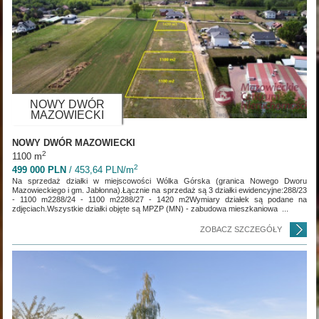
NOWY DWÓR
MAZOWIECKI
NOWY DWÓR MAZOWIECKI
2
1100 m
2
499 000 PLN
/ 453,64 PLN/m
Na sprzedaż działki w miejscowości Wólka Górska (granica Nowego Dworu
Mazowieckiego i gm. Jabłonna).Łącznie na sprzedaż są 3 działki ewidencyjne:288/23
- 1100 m2288/24 - 1100 m2288/27 - 1420 m2Wymiary działek są podane na
zdjęciach.Wszystkie działki objęte są MPZP (MN) - zabudowa mieszkaniowa ...
ZOBACZ SZCZEGÓŁY