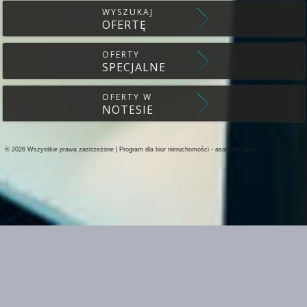
WYSZUKAJ
OFERTĘ
OFERTY
SPECJALNE
OFERTY W
NOTESIE
© 2026 Wszystkie prawa zastrzeżone | Program dla biur nieruchomości -
asaricrm.com
Ta strona używa plików cookies. Kontynuując przeglądanie naszej strony, w
ustawieniami przeglądarki i Polityką Prywatności.
Dowiedz się więcej
Klikając "Akceptuję" zgadasz się na wykorzystywanie przez nas plików cooki
Akceptuję