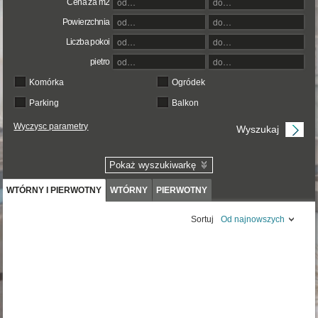
Cena za m2
Powierzchnia
Liczba pokoi
pietro
Komórka
Ogródek
Parking
Balkon
Wyczysc parametry
Pokaż wyszukiwarkę
WTÓRNY I PIERWOTNY
WTÓRNY
PIERWOTNY
Sortuj
Od najnowszych