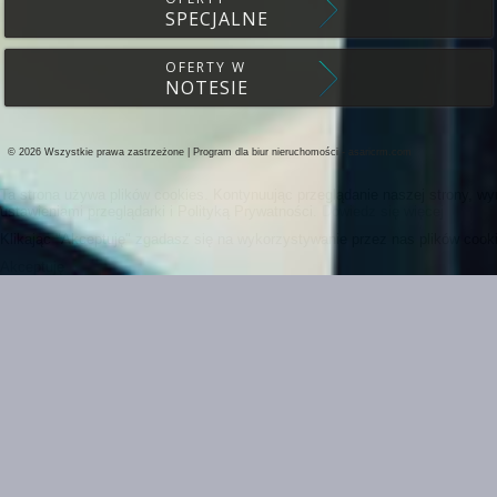
SPECJALNE
OFERTY W
NOTESIE
© 2026 Wszystkie prawa zastrzeżone | Program dla biur nieruchomości -
asaricrm.com
Ta strona używa plików cookies. Kontynuując przeglądanie naszej strony, w
ustawieniami przeglądarki i Polityką Prywatności.
Dowiedz się więcej
Klikając "Akceptuję" zgadasz się na wykorzystywanie przez nas plików cooki
Akceptuję