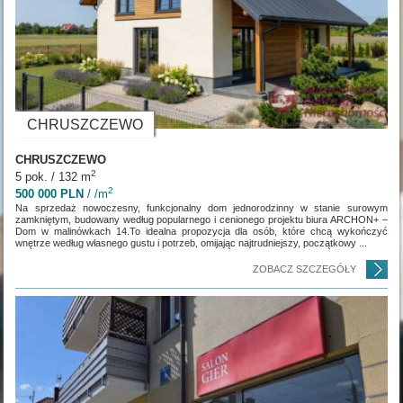
CHRUSZCZEWO
CHRUSZCZEWO
2
5 pok. / 132 m
2
500 000 PLN
/ /m
Na sprzedaż nowoczesny, funkcjonalny dom jednorodzinny w stanie surowym
zamkniętym, budowany według popularnego i cenionego projektu biura ARCHON+ –
Dom w malinówkach 14.To idealna propozycja dla osób, które chcą wykończyć
wnętrze według własnego gustu i potrzeb, omijając najtrudniejszy, początkowy ...
ZOBACZ SZCZEGÓŁY