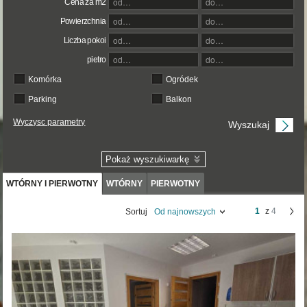
Cena za m2
Powierzchnia
Liczba pokoi
pietro
Komórka
Ogródek
Parking
Balkon
Wyczysc parametry
Pokaż wyszukiwarkę
WTÓRNY I PIERWOTNY
WTÓRNY
PIERWOTNY
1
z
4
Sortuj
Od najnowszych