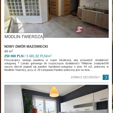
MODLIN-TWIERDZA
NOWY DWÓR MAZOWIECKI
2
44 m
2
250 000 PLN
/ 5 681,82 PLN/m
Poszukujesz taniego pawilonu w super lokalizacji, aby prowadzić działalność
usługową ? Lokalu gotowego do rozpoczęcia działalności ?Właśnie znalazłeś!W
naszej ofercie pojawił się pawilon handlowo-usługowy o pow. 44 m2, położony w
Modlinie-Twierdzy, przy ul. 29 Listopada.Pawilon położony jest na dzia ...
ZOBACZ SZCZEGÓŁY