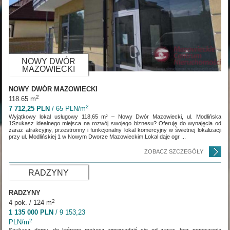
NOWY DWÓR
MAZOWIECKI
NOWY DWÓR MAZOWIECKI
2
118.65 m
2
7 712,25 PLN
/ 65 PLN/m
Wyjątkowy lokal usługowy 118,65 m² – Nowy Dwór Mazowiecki, ul. Modlińska
1Szukasz idealnego miejsca na rozwój swojego biznesu? Oferuję do wynajęcia od
zaraz atrakcyjny, przestronny i funkcjonalny lokal komercyjny w świetnej lokalizacji
przy ul. Modlińskiej 1 w Nowym Dworze Mazowieckim.Lokal daje ogr ...
ZOBACZ SZCZEGÓŁY
RADZYNY
RADZYNY
2
4 pok. / 124 m
1 135 000 PLN
/ 9 153,23
2
PLN/m