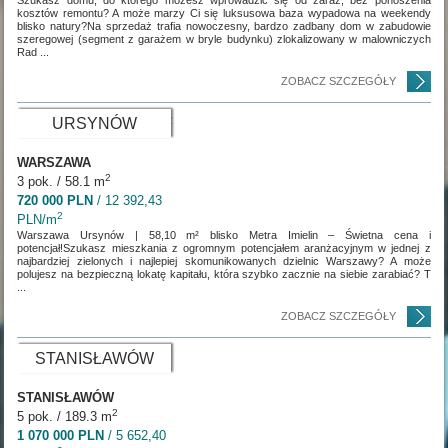
Szukasz domu, do którego możesz wprowadzić się od zaraz, bez ponoszenia
kosztów remontu? A może marzy Ci się luksusowa baza wypadowa na weekendy
blisko natury?Na sprzedaż trafia nowoczesny, bardzo zadbany dom w zabudowie
szeregowej (segment z garażem w bryle budynku) zlokalizowany w malowniczych
Rad ...
ZOBACZ SZCZEGÓŁY
URSYNÓW
WARSZAWA
2
3 pok. / 58.1 m
720 000 PLN
/ 12 392,43
2
PLN/m
Warszawa Ursynów | 58,10 m² blisko Metra Imielin – Świetna cena i
potencjał!Szukasz mieszkania z ogromnym potencjałem aranżacyjnym w jednej z
najbardziej zielonych i najlepiej skomunikowanych dzielnic Warszawy? A może
polujesz na bezpieczną lokatę kapitału, która szybko zacznie na siebie zarabiać? T
...
ZOBACZ SZCZEGÓŁY
STANISŁAWÓW
STANISŁAWÓW
2
5 pok. / 189.3 m
1 070 000 PLN
/ 5 652,40