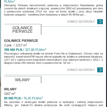
2
PLN/m
Oferujemy Państwu nieruchomość położoną w miejscowości Stanisławów gmina
Leoncin.Na dwóch działkach o łącznej powierzchni 2863 m2 posadowiony jest dom
o powierzchni użytkowej 179,9 m2. oraz od frontu działki ( przy ulicy) niewielki
budynek usługowo - handlowy.Dom budowany w latach 95-96'Na par ...
ZOBACZ SZCZEGÓŁY
GOŁAWICE
PIERWSZE
GOŁAWICE PIERWSZE
2
2 pok. / 1217 m
2
399 000 PLN
/ 327,86 PLN/m
Poszukujesz unikatowej działki na terenie Fortu IVa w Goławicach. Chcesz mieć na
własność kawał historii?W naszej ofercie pojawiła się działka w unikatowej lokalizacji.
1217 m2 z całorocznym budynkiem mieszkalnym oraz własnym bunkrem z 1912 r. o
długości około 250 metrów. Dom o powierzchni ok. 50 m2 ...
ZOBACZ SZCZEGÓŁY
WILAMY
WILAMY
2
1167 m
2
89 000 PLN
/ 76,26 PLN/m
Na sprzedaż 4 atrakcyjne działki położone w spokojnej i zielonej miejscowości
Wilamy, gm. Załuski.To idealna propozycja dla osób szukających miejsca pod