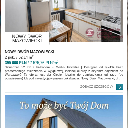
NOWY DWÓR
MAZOWIECKI
NOWY DWÓR MAZOWIECKI
2
2 pok. / 52.14 m
2
395 000 PLN
/ 7 575,76 PLN/m
Słoneczne 52 m² z balkonem – Modlin Twierdza | Dostępne od ręki!Szukasz
przestronnego mieszkania w wyjątkowej, zielonej okolicy z szybkim dojazdem do
Warszawy? Ta oferta jest dla Ciebie! Idealne do zamieszkania od razu (po
odświeżeniu) lub pod inwestycję/wynajem.Lokalizacja: Nowy Dwór Mazowiecki, ul ...
ZOBACZ SZCZEGÓŁY