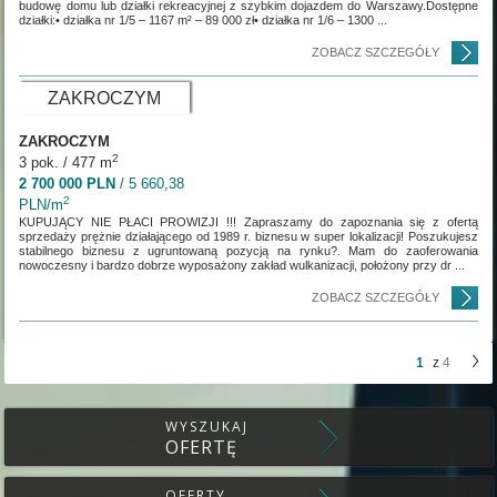
budowę domu lub działki rekreacyjnej z szybkim dojazdem do Warszawy.Dostępne
działki:• działka nr 1/5 – 1167 m² – 89 000 zł• działka nr 1/6 – 1300 ...
ZOBACZ SZCZEGÓŁY
ZAKROCZYM
ZAKROCZYM
2
3 pok. / 477 m
2 700 000 PLN
/ 5 660,38
2
PLN/m
KUPUJĄCY NIE PŁACI PROWIZJI !!! Zapraszamy do zapoznania się z ofertą
sprzedaży prężnie działającego od 1989 r. biznesu w super lokalizacji! Poszukujesz
stabilnego biznesu z ugruntowaną pozycją na rynku?. Mam do zaoferowania
nowoczesny i bardzo dobrze wyposażony zakład wulkanizacji, położony przy dr ...
ZOBACZ SZCZEGÓŁY
1
z
4
WYSZUKAJ
OFERTĘ
OFERTY