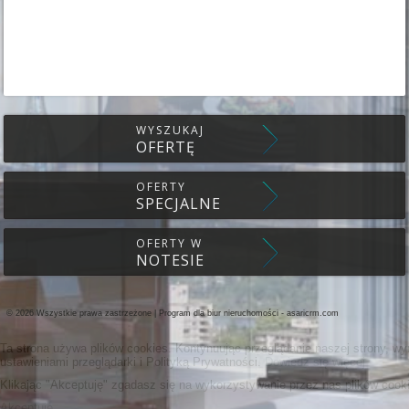
WYSZUKAJ
OFERTĘ
OFERTY
SPECJALNE
OFERTY W
NOTESIE
© 2026 Wszystkie prawa zastrzeżone | Program dla biur nieruchomości -
asaricrm.com
Ta strona używa plików cookies. Kontynuując przeglądanie naszej strony, w
ustawieniami przeglądarki i Polityką Prywatności.
Dowiedz się więcej
Klikając "Akceptuję" zgadasz się na wykorzystywanie przez nas plików cooki
Akceptuję